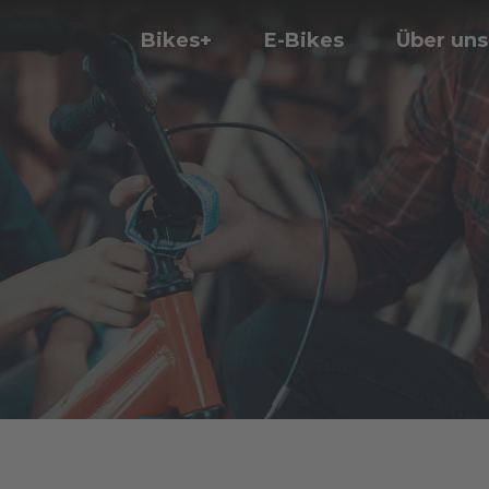
Bikes+
E-Bikes
Über uns